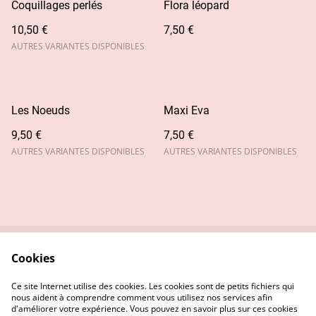
Coquillages perlés
Flora léopard
10,50 €
7,50 €
AUTRES VARIANTES DISPONIBLES
Les Noeuds
Maxi Eva
9,50 €
7,50 €
AUTRES VARIANTES DISPONIBLES
AUTRES VARIANTES DISPONIBLES
Cookies
Contactez-nous
Conditions
Politique de
Politique de cookies
Ce site Internet utilise des cookies. Les cookies sont de petits fichiers qui
confidentialité
nous aident à comprendre comment vous utilisez nos services afin
d'améliorer votre expérience. Vous pouvez en savoir plus sur ces cookies