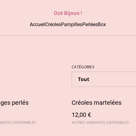
Ozé Bijoux !
Accueil
Créoles
Pampilles
Perlées
Box
CATÉGORIES
ages perlés
Créoles martelées
12,00 €
IANTES DISPONIBLES
AUTRES VARIANTES DISPONIBLES